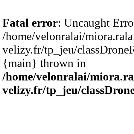
Fatal error
: Uncaught Erro
/home/velonralai/miora.ral
velizy.fr/tp_jeu/classDrone
{main} thrown in
/home/velonralai/miora.r
velizy.fr/tp_jeu/classDro